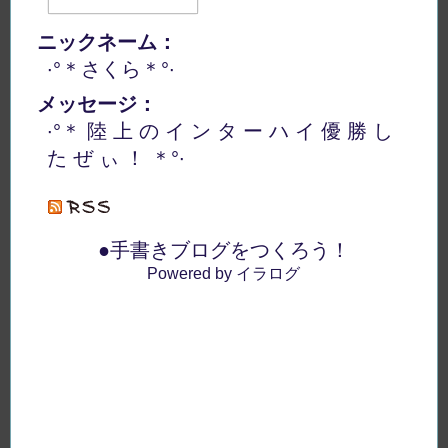
ニックネーム：
·°＊さくら＊°·
メッセージ：
·°＊ 陸 上 の イ ン タ ー ハ イ 優 勝 し
た ぜ ぃ ！ ＊°·
●手書きブログをつくろう！
Powered by イラログ