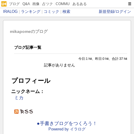
ブログ
|
Q&A
|
画像
|
占ツク
|
COMMU
|
あるある
IRALOG
|
ランキング
|
コミック
|
検索
新規登録/ログイン
mikapomeのブログ
ブログ記事一覧
今日:1 hit、昨日:0 hit、合計:37 hit
記事がありません
プロフィール
ニックネーム：
ミカ
●手書きブログをつくろう！
Powered by イラログ