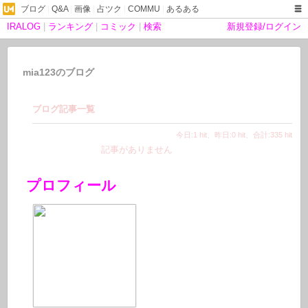
ブログ
|
Q&A
|
画像
|
占ツク
|
COMMU
|
あるある
IRALOG
|
ランキング
|
コミック
|
検索
新規登録/ログイン
mia123のブログ
ブログ記事一覧
今日:1 hit、昨日:0 hit、合計:335 hit
記事がありません
プロフィール