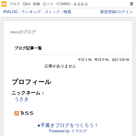
ブログ
|
Q&A
|
画像
|
占ツク
|
COMMU
|
あるある
IRALOG
|
ランキング
|
コミック
|
検索
新規登録/ログイン
menのブログ
ブログ記事一覧
今日:1 hit、昨日:0 hit、合計:126 hit
記事がありません
プロフィール
ニックネーム：
うさき
●手書きブログをつくろう！
Powered by イラログ