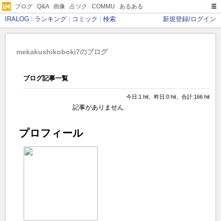
ブログ
|
Q&A
|
画像
|
占ツク
|
COMMU
|
あるある
IRALOG
|
ランキング
|
コミック
|
検索
新規登録/ログイン
mekakushikoboki7のブログ
ブログ記事一覧
今日:1 hit、昨日:0 hit、合計:166 hit
記事がありません
プロフィール