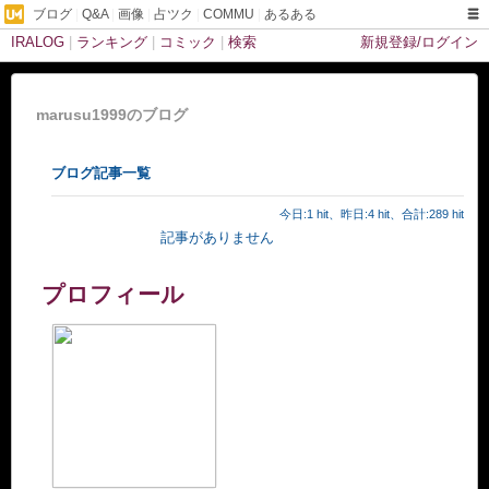
ブログ
|
Q&A
|
画像
|
占ツク
|
COMMU
|
あるある
IRALOG
|
ランキング
|
コミック
|
検索
新規登録/ログイン
marusu1999のブログ
ブログ記事一覧
今日:1 hit、昨日:4 hit、合計:289 hit
記事がありません
プロフィール