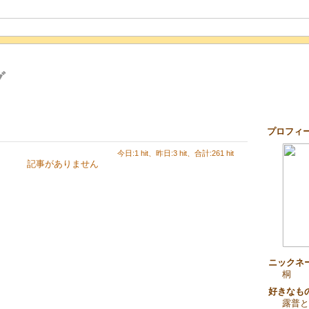
グ
プロフィ
今日:1 hit、昨日:3 hit、合計:261 hit
記事がありません
ニックネ
桐
好きなも
露普と