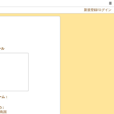
新規登録/ログイン
ール
ーム：
の：
島国