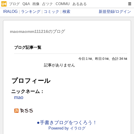
ブログ
|
Q&A
|
画像
|
占ツク
|
COMMU
|
あるある
IRALOG
|
ランキング
|
コミック
|
検索
新規登録/ログイン
maomaomm111216のブログ
ブログ記事一覧
今日:1 hit、昨日:0 hit、合計:34 hit
記事がありません
プロフィール
ニックネーム：
mao
●手書きブログをつくろう！
Powered by イラログ