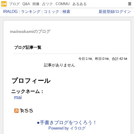
ブログ
|
Q&A
|
画像
|
占ツク
|
COMMU
|
あるある
IRALOG
|
ランキング
|
コミック
|
検索
新規登録/ログイン
maiiwakamiのブログ
ブログ記事一覧
今日:1 hit、昨日:0 hit、合計:42 hit
記事がありません
プロフィール
ニックネーム：
mai
●手書きブログをつくろう！
Powered by イラログ