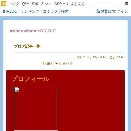
ブログ
|
Q&A
|
画像
|
占ツク
|
COMMU
|
あるある
IRALOG
|
ランキング
|
コミック
|
検索
新規登録/ログイン
mahoroafannnのブログ
ブログ記事一覧
今日:1 hit、昨日:0 hit、合計:44 hit
記事がありません
プロフィール