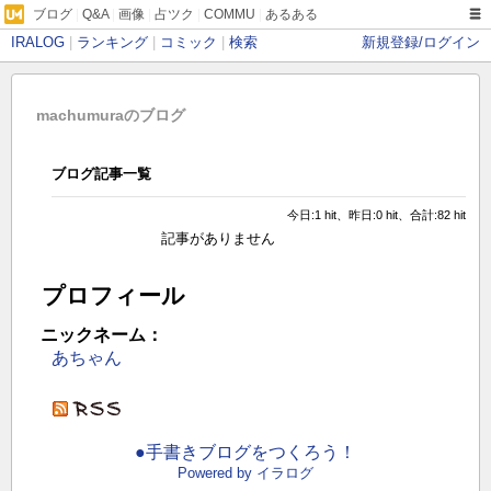
ブログ
|
Q&A
|
画像
|
占ツク
|
COMMU
|
あるある
IRALOG
|
ランキング
|
コミック
|
検索
新規登録/ログイン
machumuraのブログ
ブログ記事一覧
今日:1 hit、昨日:0 hit、合計:82 hit
記事がありません
プロフィール
ニックネーム：
あちゃん
●手書きブログをつくろう！
Powered by イラログ