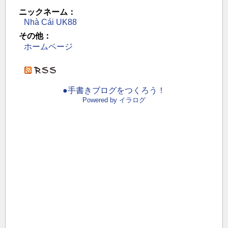
ニックネーム：
Nhà Cái UK88
その他：
ホームページ
●手書きブログをつくろう！
Powered by イラログ