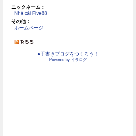
ニックネーム：
Nhà cái Five88
その他：
ホームページ
●手書きブログをつくろう！
Powered by イラログ