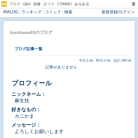
ブログ
|
Q&A
|
画像
|
占ツク
|
COMMU
|
あるある
IRALOG
|
ランキング
|
コミック
|
検索
新規登録/ログイン
kanikama03のブログ
ブログ記事一覧
今日:1 hit、昨日:0 hit、合計:290 hit
記事がありません
プロフィール
ニックネーム：
麻生技
好きなもの：
カニかま
メッセージ：
よろしくお願いします