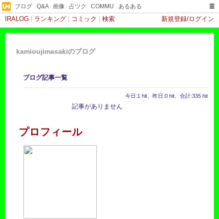
ブログ
|
Q&A
|
画像
|
占ツク
|
COMMU
|
あるある
IRALOG
|
ランキング
|
コミック
|
検索
新規登録/ログイン
kamioujimasakiのブログ
ブログ記事一覧
今日:1 hit、昨日:0 hit、合計:335 hit
記事がありません
プロフィール