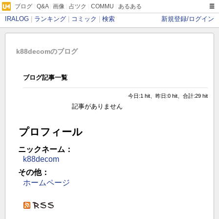
ブログ
|
Q&A
|
画像
|
占ツク
|
COMMU
|
あるある
IRALOG
|
ランキング
|
コミック
|
検索
新規登録/ログイン
k88decomのブログ
ブログ記事一覧
今日:1 hit、昨日:0 hit、合計:29 hit
記事がありません
プロフィール
ニックネーム：
k88decom
その他：
ホームページ