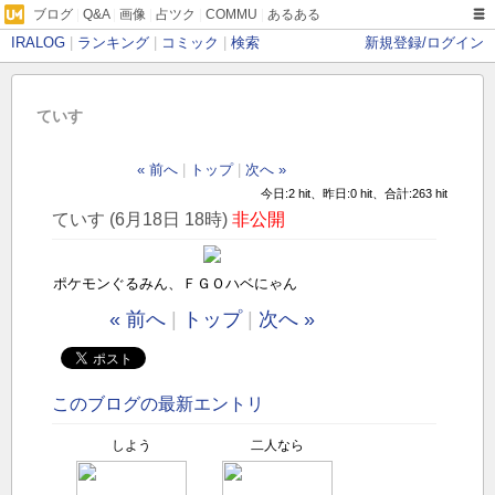
ブログ
|
Q&A
|
画像
|
占ツク
|
COMMU
|
あるある
IRALOG
|
ランキング
|
コミック
|
検索
新規登録/ログイン
ていす
« 前へ
|
トップ
|
次へ »
今日:2 hit、昨日:0 hit、合計:263 hit
ていす (6月18日 18時)
非公開
ポケモンぐるみん、ＦＧＯハベにゃん
« 前へ
|
トップ
|
次へ »
このブログの最新エントリ
しよう
二人なら