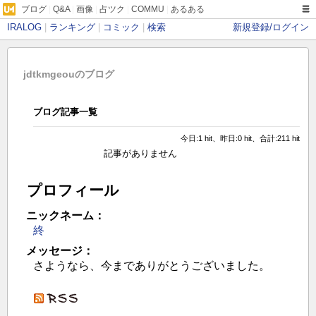
ブログ
|
Q&A
|
画像
|
占ツク
|
COMMU
|
あるある
IRALOG
|
ランキング
|
コミック
|
検索
新規登録/ログイン
jdtkmgeouのブログ
ブログ記事一覧
今日:1 hit、昨日:0 hit、合計:211 hit
記事がありません
プロフィール
ニックネーム：
終
メッセージ：
さようなら、今までありがとうございました。