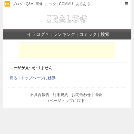
ブログ
|
Q&A
|
画像
|
占ツク
|
COMMU
|
あるある
イラログ？
|
ランキング
|
コミック
|
検索
ユーザが見つかりません
戻る
|
トップページに移動
不具合報告
|
利用規約
|
お問合わせ
|
退会
↑ページトップに戻る