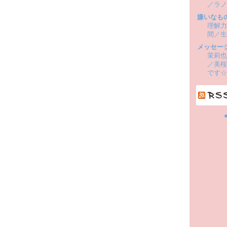
／ラノ
嫌いなも
理解力
間／生
メッセー
茉莉也
／美桜
です☆