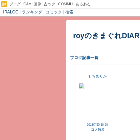
ブログ
|
Q&A
|
画像
|
占ツク
|
COMMU
|
あるある
IRALOG
|
ランキング
|
コミック
|
検索
royのきまぐれDIAR
ブログ記事一覧
もちめりか
2013/7/25 18:28
コメ数:0