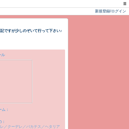
新規登録/ログイン
記ですが少しのぞいて行って下さい♪
ール
ーム：
の：
レ／クーデレ／バカテス／ヘタリア