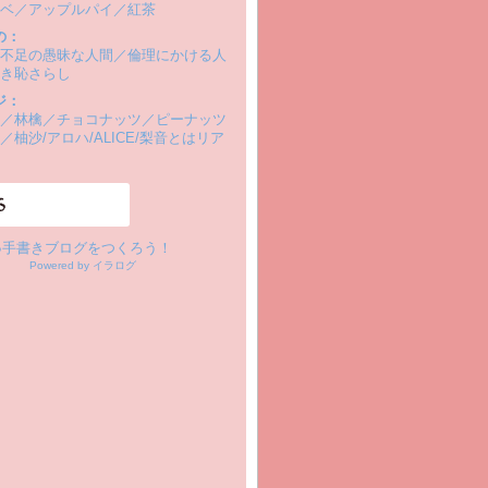
ベ／アップルパイ／紅茶
の：
不足の愚昧な人間／倫理にかける人
き恥さらし
ジ：
／林檎／チョコナッツ／ピーナッツ
／柚沙/アロハ/ALICE/梨音とはリア
●手書きブログをつくろう！
Powered by イラログ