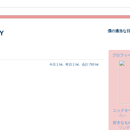
僕の適当な日
Y
プロフィ
今日:1 hit、昨日:1 hit、合計:793 hit
ニックネ
ろい
好きなも
ツンデ