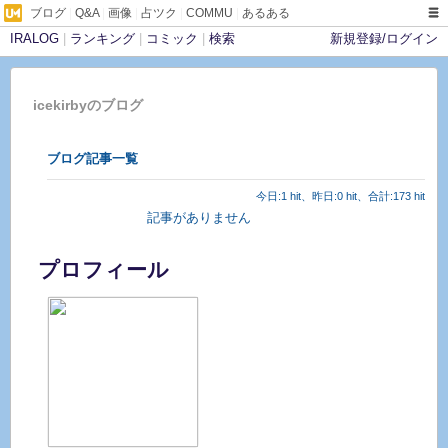
ブログ
|
Q&A
|
画像
|
占ツク
|
COMMU
|
あるある
IRALOG
|
ランキング
|
コミック
|
検索
新規登録/ログイン
icekirbyのブログ
ブログ記事一覧
今日:1 hit、昨日:0 hit、合計:173 hit
記事がありません
プロフィール