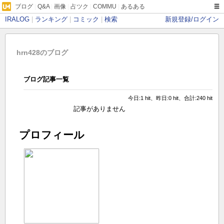
ブログ
|
Q&A
|
画像
|
占ツク
|
COMMU
|
あるある
IRALOG
|
ランキング
|
コミック
|
検索
新規登録/ログイン
hrn428のブログ
ブログ記事一覧
今日:1 hit、昨日:0 hit、合計:240 hit
記事がありません
プロフィール