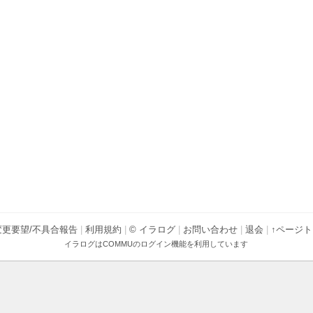
変更要望/不具合報告
|
利用規約
|
© イラログ
|
お問い合わせ
|
退会
|
↑ページ
イラログは
COMMU
のログイン機能を利用しています