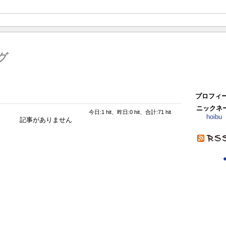
ログ
プロフィ
ニックネ
今日:1 hit、昨日:0 hit、合計:71 hit
hoibu
記事がありません