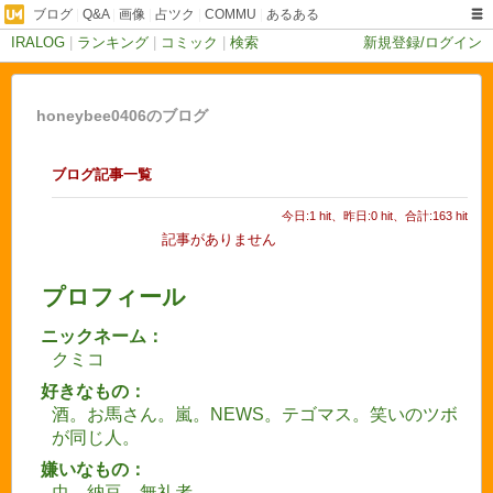
ブログ
|
Q&A
|
画像
|
占ツク
|
COMMU
|
あるある
IRALOG
|
ランキング
|
コミック
|
検索
新規登録/ログイン
honeybee0406のブログ
ブログ記事一覧
今日:1 hit、昨日:0 hit、合計:163 hit
記事がありません
プロフィール
ニックネーム：
クミコ
好きなもの：
酒。お馬さん。嵐。NEWS。テゴマス。笑いのツボ
が同じ人。
嫌いなもの：
虫。納豆。無礼者。