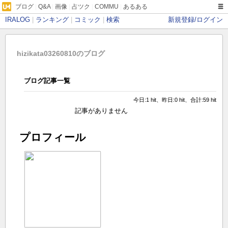
ブログ
|
Q&A
|
画像
|
占ツク
|
COMMU
|
あるある
IRALOG
|
ランキング
|
コミック
|
検索
新規登録/ログイン
hizikata03260810のブログ
ブログ記事一覧
今日:1 hit、昨日:0 hit、合計:59 hit
記事がありません
プロフィール