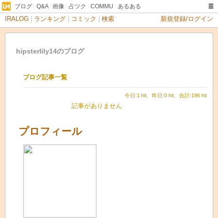
ブログ
|
Q&A
|
画像
|
占ツク
|
COMMU
|
あるある
IRALOG
|
ランキング
|
コミック
|
検索
新規登録/ログイン
hipsterlily14のブログ
ブログ記事一覧
今日:1 hit、昨日:0 hit、合計:196 hit
記事がありません
プロフィール