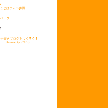
ジ：
ことはホムペ参照.
ページ
●手書きブログをつくろう！
Powered by イラログ