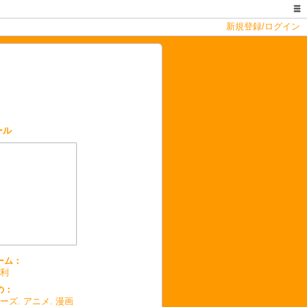
新規登録/ログイン
ール
ーム：
利
の：
ーズ. アニメ. 漫画