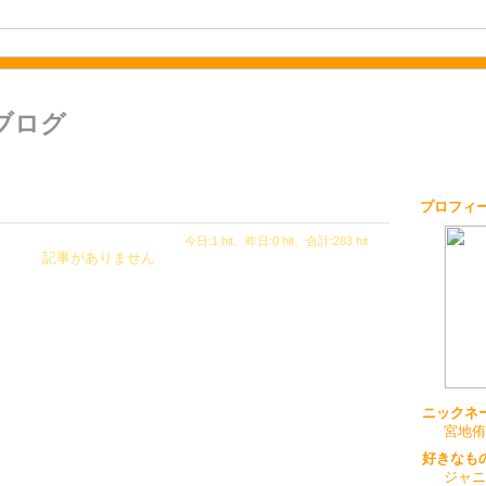
のブログ
プロフィ
今日:1 hit、昨日:0 hit、合計:283 hit
記事がありません
ニックネ
宮地侑
好きなも
ジャニ