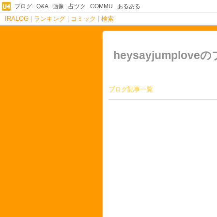
ブログ
|
Q&A
|
画像
|
占ツク
|
COMMU
|
あるある
IRALOG
|
ランキング
|
コミック
|
検索
heysayjumplove
ブログ記事一覧