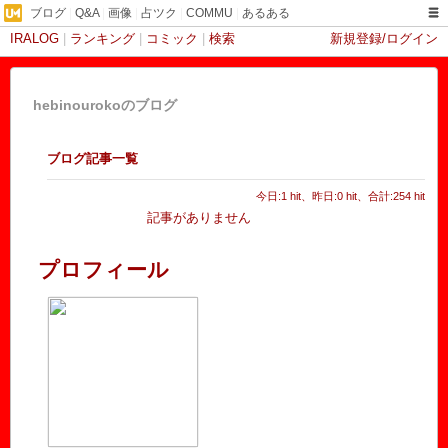
ブログ
|
Q&A
|
画像
|
占ツク
|
COMMU
|
あるある
IRALOG
|
ランキング
|
コミック
|
検索
新規登録/ログイン
hebinourokoのブログ
ブログ記事一覧
今日:1 hit、昨日:0 hit、合計:254 hit
記事がありません
プロフィール