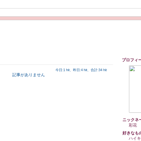
プロフィ
今日:1 hit、昨日:4 hit、合計:34 hit
記事がありません
ニックネ
彩花
好きなも
ハイキ