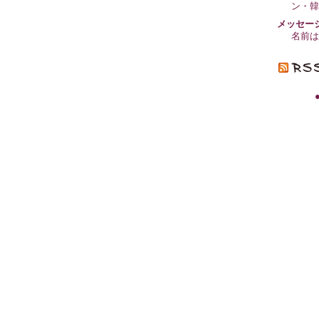
ン・韓
メッセー
名前は