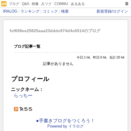
ブログ
|
Q&A
|
画像
|
占ツク
|
COMMU
|
あるある
IRALOG
|
ランキング
|
コミック
|
検索
新規登録/ログイン
fcf658ee25825aaa23dddc974d4c6514のブログ
ブログ記事一覧
今日:1 hit、昨日:0 hit、合計:25 hit
記事がありません
プロフィール
ニックネーム：
らっちー
●手書きブログをつくろう！
Powered by イラログ