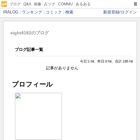
ブログ
|
Q&A
|
画像
|
占ツク
|
COMMU
|
あるある
IRALOG
|
ランキング
|
コミック
|
検索
新規登録/ログイン
eight8182のブログ
ブログ記事一覧
今日:1 hit、昨日:0 hit、合計:185 hit
記事がありません
プロフィール