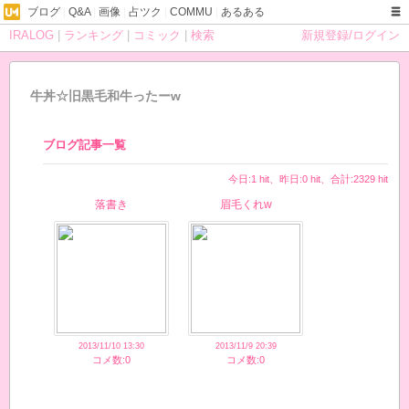
ブログ
|
Q&A
|
画像
|
占ツク
|
COMMU
|
あるある
IRALOG
|
ランキング
|
コミック
|
検索
新規登録/ログイン
牛丼☆旧黒毛和牛ったーw
ブログ記事一覧
今日:1 hit、昨日:0 hit、合計:2329 hit
落書き
眉毛くれw
2013/11/10 13:30
2013/11/9 20:39
コメ数:0
コメ数:0