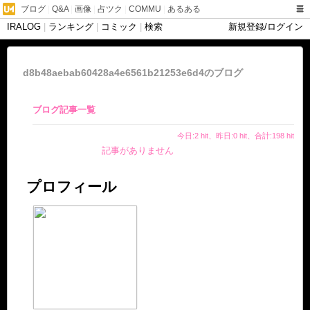
ブログ
|
Q&A
|
画像
|
占ツク
|
COMMU
|
あるある
IRALOG
|
ランキング
|
コミック
|
検索
新規登録/ログイン
d8b48aebab60428a4e6561b21253e6d4のブログ
ブログ記事一覧
今日:2 hit、昨日:0 hit、合計:198 hit
記事がありません
プロフィール