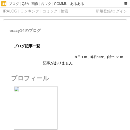
ブログ
|
Q&A
|
画像
|
占ツク
|
COMMU
|
あるある
IRALOG
|
ランキング
|
コミック
|
検索
新規登録/ログイン
crazy14のブログ
ブログ記事一覧
今日:1 hit、昨日:0 hit、合計:158 hit
記事がありません
プロフィール