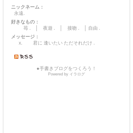
ニックネーム：
永遠.
好きなもの：
苺 . │ 夜遊 . │ 接吻 . │ 自由 .
メッセージ：
x. 君に 逢いたい ただそれだけ .
●手書きブログをつくろう！
Powered by イラログ