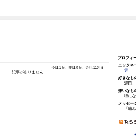
プロフィ
ニックネ
今日:1 hit、昨日:0 hit、合計:113 hit
雲
記事がありません
好きなも
源田、
嫌いなも
特にな
メッセー
「噛み