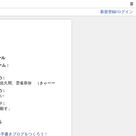
新規登録/ログイン
ール
ーム：
の：
佐久間、雲雀恭弥 （きゃーー
の：
い
ジ：
殺す」
●手書きブログをつくろう！