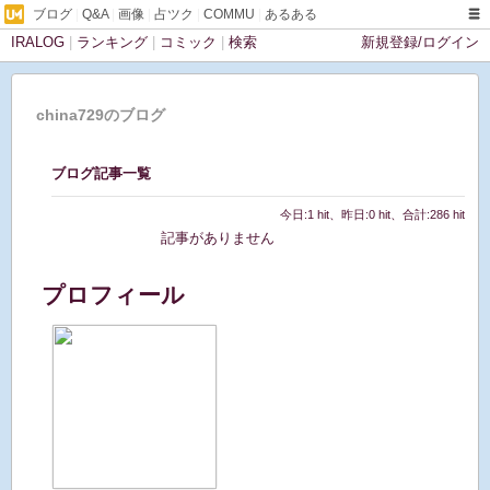
ブログ
|
Q&A
|
画像
|
占ツク
|
COMMU
|
あるある
IRALOG
|
ランキング
|
コミック
|
検索
新規登録/ログイン
china729のブログ
ブログ記事一覧
今日:1 hit、昨日:0 hit、合計:286 hit
記事がありません
プロフィール