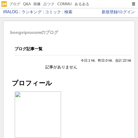
ブログ
|
Q&A
|
画像
|
占ツク
|
COMMU
|
あるある
IRALOG
|
ランキング
|
コミック
|
検索
新規登録/ログイン
bongviprucomのブログ
ブログ記事一覧
今日:1 hit、昨日:0 hit、合計:22 hit
記事がありません
プロフィール