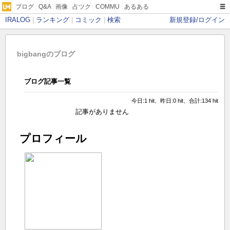
ブログ
|
Q&A
|
画像
|
占ツク
|
COMMU
|
あるある
IRALOG
|
ランキング
|
コミック
|
検索
新規登録/ログイン
bigbangのブログ
ブログ記事一覧
今日:1 hit、昨日:0 hit、合計:134 hit
記事がありません
プロフィール