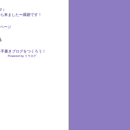
ジ：
ivから来ました〜羅廻です！
ページ
●手書きブログをつくろう！
Powered by イラログ