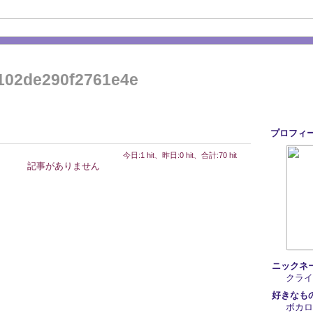
102de290f2761e4e
プロフィ
今日:1 hit、昨日:0 hit、合計:70 hit
記事がありません
ニックネ
クライ
好きなも
ボカロ