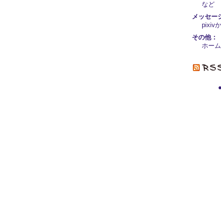
など
メッセー
pix
その他：
ホーム