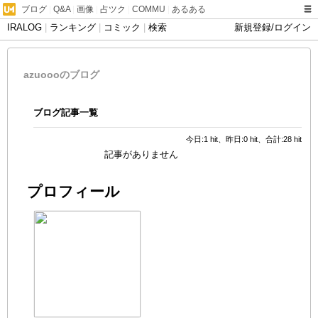
ブログ
|
Q&A
|
画像
|
占ツク
|
COMMU
|
あるある
IRALOG
|
ランキング
|
コミック
|
検索
新規登録/ログイン
azuoooのブログ
ブログ記事一覧
今日:1 hit、昨日:0 hit、合計:28 hit
記事がありません
プロフィール