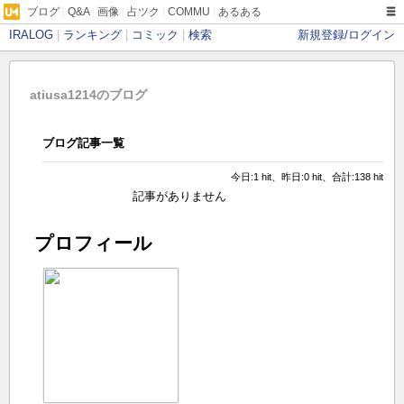
ブログ
|
Q&A
|
画像
|
占ツク
|
COMMU
|
あるある
IRALOG
|
ランキング
|
コミック
|
検索
新規登録/ログイン
atiusa1214のブログ
ブログ記事一覧
今日:1 hit、昨日:0 hit、合計:138 hit
記事がありません
プロフィール