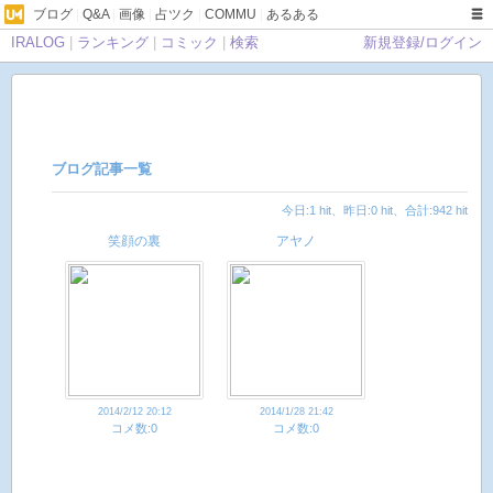
ブログ
|
Q&A
|
画像
|
占ツク
|
COMMU
|
あるある
IRALOG
|
ランキング
|
コミック
|
検索
新規登録/ログイン
ブログ記事一覧
今日:1 hit、昨日:0 hit、合計:942 hit
笑顔の裏
アヤノ
2014/2/12 20:12
2014/1/28 21:42
コメ数:0
コメ数:0