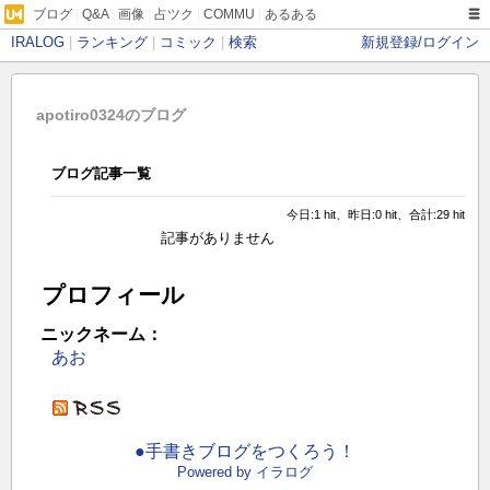
ブログ
|
Q&A
|
画像
|
占ツク
|
COMMU
|
あるある
IRALOG
|
ランキング
|
コミック
|
検索
新規登録/ログイン
apotiro0324のブログ
ブログ記事一覧
今日:1 hit、昨日:0 hit、合計:29 hit
記事がありません
プロフィール
ニックネーム：
あお
●手書きブログをつくろう！
Powered by イラログ