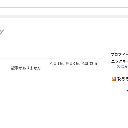
グ
プロフィ
ニックネ
今日:1 hit、昨日:0 hit、合計:33 hit
のにみ
記事がありません