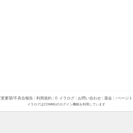
変更要望/不具合報告
|
利用規約
|
© イラログ
|
お問い合わせ
|
退会
|
↑ページ
イラログは
COMMU
のログイン機能を利用しています