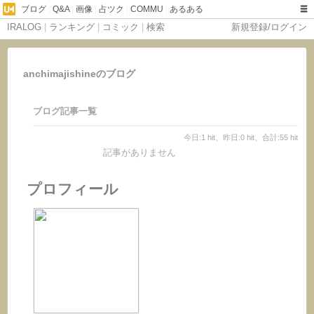
ブログ
|
Q&A
|
画像
|
占ツク
|
COMMU
|
あるある
IRALOG
|
ランキング
|
コミック
|
検索
新規登録/ログイン
anchimajishineのブログ
ブログ記事一覧
今日:1 hit、昨日:0 hit、合計:55 hit
記事がありません
プロフィール