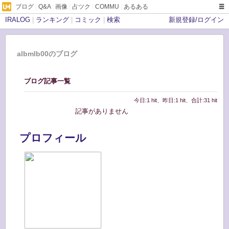
ブログ
|
Q&A
|
画像
|
占ツク
|
COMMU
|
あるある
IRALOG
|
ランキング
|
コミック
|
検索
新規登録/ログイン
albmlb00のブログ
ブログ記事一覧
今日:1 hit、昨日:1 hit、合計:31 hit
記事がありません
プロフィール