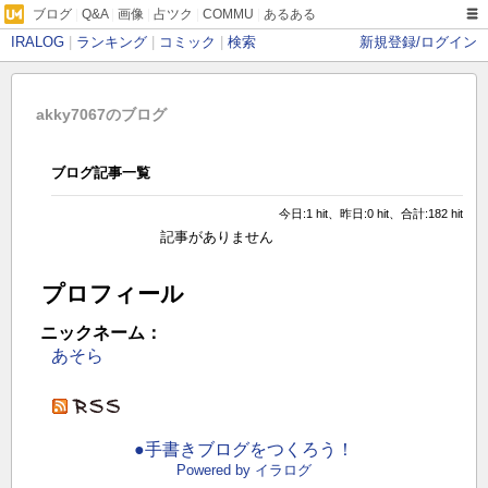
ブログ
|
Q&A
|
画像
|
占ツク
|
COMMU
|
あるある
IRALOG
|
ランキング
|
コミック
|
検索
新規登録/ログイン
akky7067のブログ
ブログ記事一覧
今日:1 hit、昨日:0 hit、合計:182 hit
記事がありません
プロフィール
ニックネーム：
あそら
●手書きブログをつくろう！
Powered by イラログ