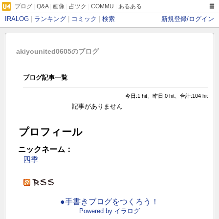
ブログ
|
Q&A
|
画像
|
占ツク
|
COMMU
|
あるある
IRALOG
|
ランキング
|
コミック
|
検索
新規登録/ログイン
akiyounited0605のブログ
ブログ記事一覧
今日:1 hit、昨日:0 hit、合計:104 hit
記事がありません
プロフィール
ニックネーム：
四季
●手書きブログをつくろう！
Powered by イラログ