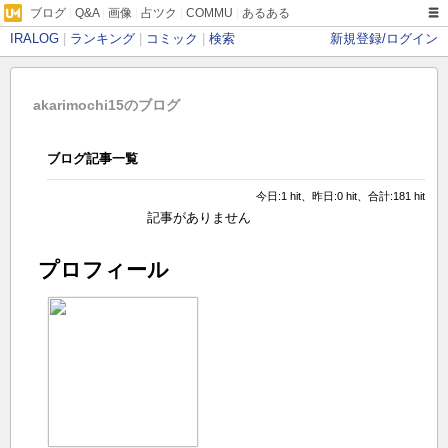
ブログ
|
Q&A
|
画像
|
占ツク
|
COMMU
|
あるある
IRALOG
|
ランキング
|
コミック
|
検索
新規登録/ログイン
akarimochi15のブログ
ブログ記事一覧
今日:1 hit、昨日:0 hit、合計:181 hit
記事がありません
プロフィール