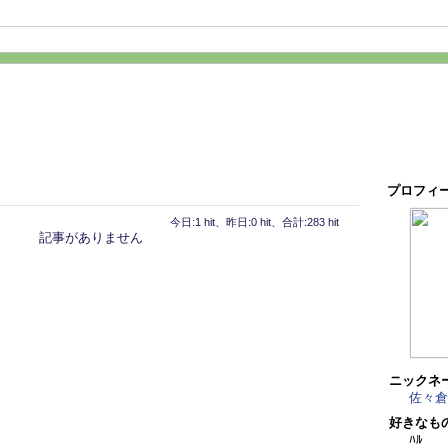
プロフィ
今日:1 hit、昨日:0 hit、合計:283 hit
記事がありません
ニックネ
佐々倉
好きなも
ﾊﾙ