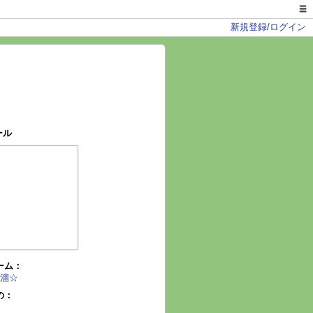
新規登録/ログイン
ール
ーム：
溜☆
の：