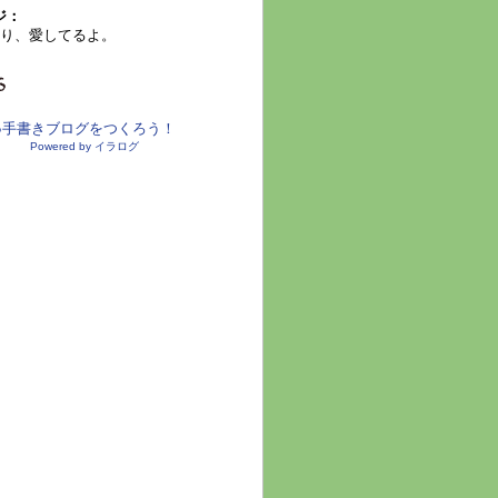
ジ：
り、愛してるよ。
●手書きブログをつくろう！
Powered by イラログ